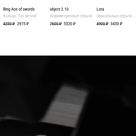
Ring Ace of swords
object 2.10
Lora
Кольцо "Туз мечей"
Асимметричные серьги
Зеркальные серьги-
капли на одно ухо
4250 ₽
2975 ₽
7600 ₽
5320 ₽
4900 ₽
3430 ₽
О НАС