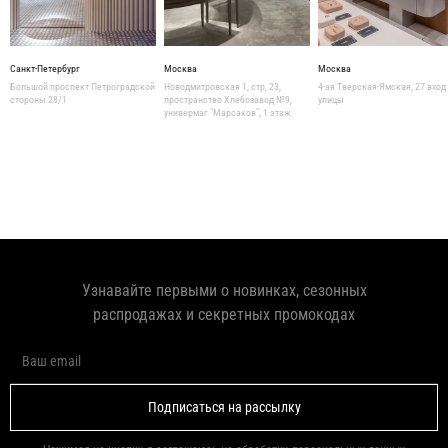
Санкт-Петербург
Москва
Москва
Большой проспект Петроградской
Новодмитровская 1, стр, 23,
4-ая Тверская-Ямская, 27 вход
стороны 28/1
пространство Хлебозавод №9,
улицы
универмаг "Марсаков", 1 этаж
Узнавайте первыми о новинках, сезонных
распродажах и секретных промокодах
Подписаться на рассылку