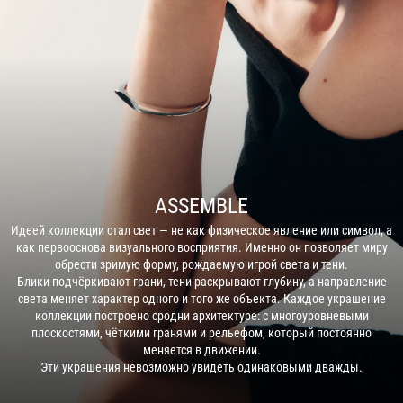
ASSEMBLE
Идеей коллекции стал свет — не как физическое явление или символ, а
как первооснова визуального восприятия. Именно он позволяет миру
обрести зримую форму, рождаемую игрой света и тени.
Блики подчёркивают грани, тени раскрывают глубину, а направление
света меняет характер одного и того же объекта. Каждое украшение
коллекции построено сродни архитектуре: с многоуровневыми
плоскостями, чёткими гранями и рельефом, который постоянно
меняется в движении.
Эти украшения невозможно увидеть одинаковыми дважды.