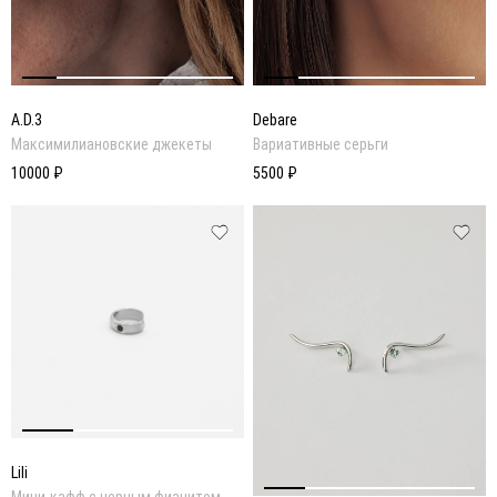
A.D.3
Debare
Максимилиановские джекеты
Вариативные серьги
10000 ₽
5500 ₽
Lili
Мини-кафф с черным фианитом