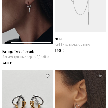
Naire
Кафф-протяжка с цепью
3600 ₽
Earrings Two of swords
Асимметричные серьги "Двойка
мечей"
7400 ₽