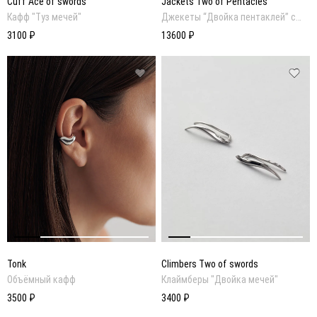
Cuff Ace of swords
Jackets Two of Pentacles
Кафф "Туз мечей"
Джекеты “Двойка пентаклей” с
подвижной деталью — монетой
3100 ₽
13600 ₽
Tonk
Climbers Two of swords
Объёмный кафф
Клаймберы "Двойка мечей"
3500 ₽
3400 ₽