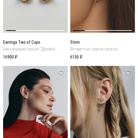
Earrings Two of Cups
Stem
Биколорные серьги “Двойка
Ветвистые серьги пусеты
кубков”
16900 ₽
6150 ₽