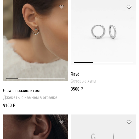
ПОСМОТРЕТЬ ОБРАЗ
Rayd
Базовые хупы
3500 ₽
Glow с празиолитом
Джекеты с камнем в огранке
кушон
9100 ₽