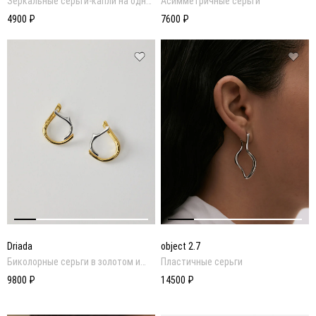
Зеркальные серьги-капли на одно
Асимметричные серьги
ухо
4900 ₽
7600 ₽
Driada
object 2.7
Биколорные серьги в золотом и
Пластичные серьги
родиевом покрытии
9800 ₽
14500 ₽