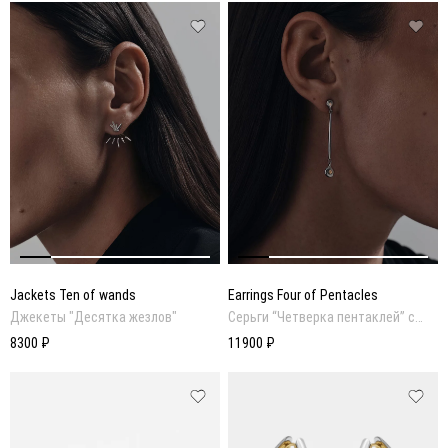
Jackets Ten of wands
Earrings Four of Pentacles
Джекеты "Десятка жезлов"
Серьги “Четверка пентаклей” с
подвесками со вставками из
8300 ₽
11900 ₽
натурального цитрина