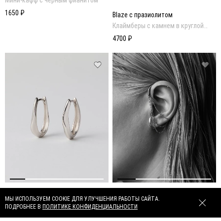
1650 ₽
Blaze с празиолитом
Клаймберы с камнем в круглой
огранке
4700 ₽
object 2.6
object 2.12
МЫ ИСПОЛЬЗУЕМ COOKIE ДЛЯ УЛУЧШЕНИЯ РАБОТЫ САЙТА.
ПОДРОБНЕЕ В
ПОЛИТИКЕ КОНФИДЕНЦИАЛЬНОСТИ
Пластичные хупы
Кафф с цепями