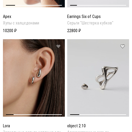
Apex
Earrings Six of Cups
Хупы с халцедонами
Серьги "Шестерка кубков"
10200 ₽
22800 ₽
Lora
object 2.10