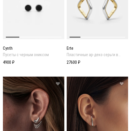
Cynth
Erte
Пусеты с черным ониксом
Пластичные ар-деко серьги в
золотом и родиевом покрытии
4900 ₽
27600 ₽
ПОСМОТРЕТЬ ОБРАЗ