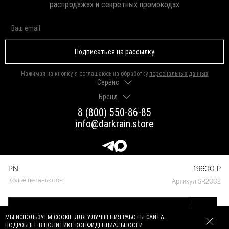
распродажах и секретных промокодах
Подписаться на рассылку
Нажимая на кнопку, я соглашаюсь на обработку
персональных данных
Сервис
Бренд
Доставка и оплата
Гарантии и возврат
8 (800) 550-86-85
О нас
Как выбрать размер
info@darkrain.store
Программа лояльности
Уход за украшениями
Вакансии
Яндекс Пэй
Магазины
Долями
Оферта
PN
19600 ₽
Присоединяйтесь к нашим сообществам
Колье петаньютон
Артикул SR2002
Вконтакте
Telegram
Max
© 2026. Darkrain.store. Все права защищены
Добавить
в корзину
СДЕЛАНО В SERENITY
МЫ ИСПОЛЬЗУЕМ COOKIE ДЛЯ УЛУЧШЕНИЯ РАБОТЫ САЙТА.
ПОДРОБНЕЕ В
ПОЛИТИКЕ КОНФИДЕНЦИАЛЬНОСТИ