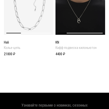
Hali
KN
Колье-цепь
Кафф-подвеска килоньютон
21800 ₽
4400 ₽
Узнавайте первыми о новинках, сезонных