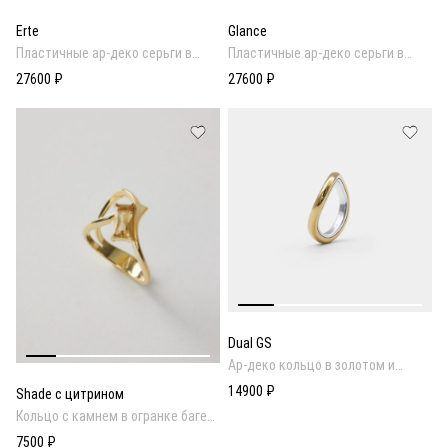
Erte
Glance
Пластичные ар-деко серьги в
Пластичные ар-деко серьги в
золотом и родиевом покрытии
золотом и родиевом покрытии
27600 ₽
27600 ₽
Dual GS
Ар-деко кольцо в золотом и
родиевом покрытии
14900 ₽
Shade с цитрином
Кольцо с камнем в огранке багет
в золотом покрытии
7500 ₽