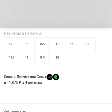
Размеры в наличии:
15.5
16
16.5
17
17.5
18
18.5
19
19.5
20
Оплати Долями или Сплит
от 1,875 Р х 4 платежа
Об изделии