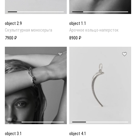
object 2.9
object 1.1
Скульптурная моносерьга
Арочное кольцо-наперсток
7900 ₽
8900 ₽
object 3.1
object 4.1