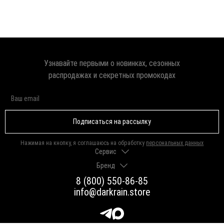
Узнавайте первыми о новинках, сезонных
распродажах и секретных промокодах
Подписаться на рассылку
Нажимая на кнопку, я соглашаюсь на обработку
персональных данных
Сервис
Бренд
Доставка и оплата
Гарантии и возврат
8 (800) 550-86-85
О нас
Как выбрать размер
info@darkrain.store
Программа лояльности
Уход за украшениями
Вакансии
Яндекс Пэй
Магазины
Долями