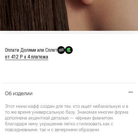
Оплати Долями или Сплит
от 412 Р х 4 платежа
Об изделии
Этот мини-кафф создан для тех, кто ищет небанальную и в
то же время универсальную базу. Знакомая многим форма
дополнена акцентной деталью — чёрным фианитом,
благодаря чему украшение легко стилизовать как с
повседневными, так и с вечерними образами.