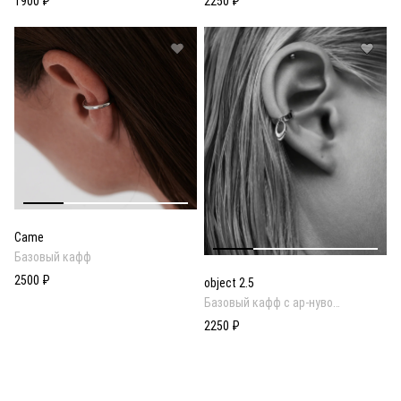
1900 ₽
2250 ₽
Came
Базовый кафф
2500 ₽
object 2.5
Базовый кафф с ар-нуво
подвеской
2250 ₽