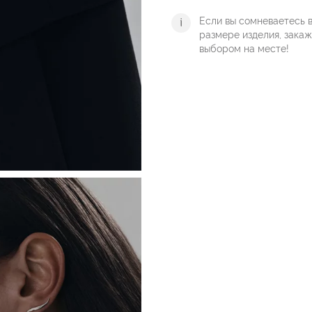
Если вы сомневаетесь 
размере изделия, зака
выбором на месте!