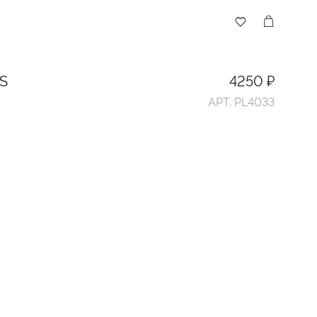
S
4250 ₽
АРТ. PL4033