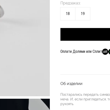
Предзаказ:
18
19
Оплати Долями или Сплит
Об изделии
Постарались передать симво
меча. И, если приглядеться, 
рукоять.