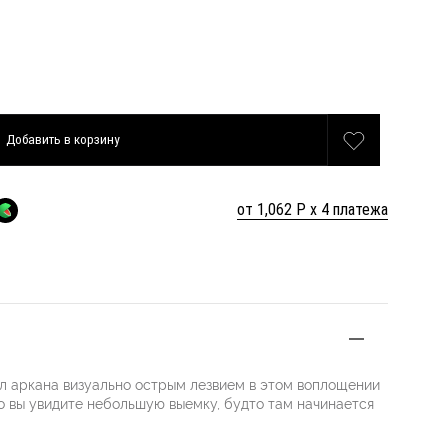
Добавить
в корзину
от 1,062 Р х 4 платежа
л аркана визуально острым лезвием в этом воплощении
то вы увидите небольшую выемку, будто там начинается