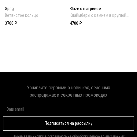
Sprig
Blaze с цитрином
Ветвистое кольцо
Клаймберы с камнем в круглой
огранке в золотом покрытии
3700 ₽
4700 ₽
Узнавайте первыми о новинках, сезонных
распродажах и секретных промокодах
Подписаться на рассылку
Нажимая на кнопку, я соглашаюсь на обработку
персональных данных