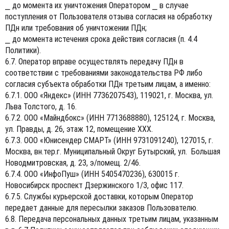
⎯ до момента их уничтожения Оператором ⎯ в случае
поступления от Пользователя отзыва согласия на обработку
ПДн или требования об уничтожении ПДн;
⎯ до момента истечения срока действия согласия (п. 4.4
Политики).
6.7. Оператор вправе осуществлять передачу ПДн в
соответствии с требованиями законодательства РФ либо
согласия субъекта обработки ПДн третьим лицам, а именно:
6.7.1. ООО «Яндекс» (ИНН 7736207543), 119021, г. Москва, ул.
Льва Толстого, д. 16.
6.7.2. ООО «Майндбокс» (ИНН 7713688880), 125124, г. Москва,
ул. Правды, д. 26, этаж 12, помещение XXX.
6.7.3. ООО «Юнисендер СМАРТ» (ИНН 9731091240), 127015, г.
Москва, вн.тер.г. Муниципальный Округ Бутырский, ул. Большая
Новодмитровская, д. 23, э/помещ. 2/46.
6.7.4. ООО «ИнфоПуш» (ИНН 5405470236), 630015 г.
Новосибирск проспект Дзержинского 1/3, офис 117.
6.7.5. Службы курьерской доставки, которым Оператор
передает данные для пересылки заказов Пользователю.
6.8. Передача персональных данных третьим лицам, указанным