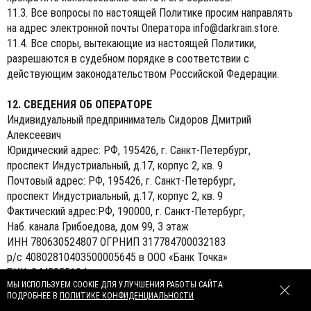
11.3. Все вопросы по настоящей Политике просим направлять
на адрес электронной почты Оператора
info@darkrain.store
.
11.4. Все споры, вытекающие из настоящей Политики,
разрешаются в судебном порядке в соответствии с
действующим законодательством Российской Федерации.
12. СВЕДЕНИЯ ОБ ОПЕРАТОРЕ
Индивидуальный предприниматель Сидоров Дмитрий
Алексеевич
Юридический адрес: РФ, 195426, г. Санкт-Петербург,
проспект Индустриальный, д.17, корпус 2, кв. 9
Почтовый адрес: РФ, 195426, г. Санкт-Петербург,
проспект Индустриальный, д.17, корпус 2, кв. 9
Фактический адрес:РФ, 190000, г. Санкт-Петербург,
Наб. канала Грибоедова, дом 99, 3 этаж
ИНН 780630524807 ОГРНИП 317784700032183
р/с 40802810403500005645 в ООО «Банк Точка»
БИК: 0445255104
МЫ ИСПОЛЬЗУЕМ COOKIE ДЛЯ УЛУЧШЕНИЯ РАБОТЫ САЙТА.
к/с: 30101810745374525104
ПОДРОБНЕЕ В
ПОЛИТИКЕ КОНФИДЕНЦИАЛЬНОСТИ