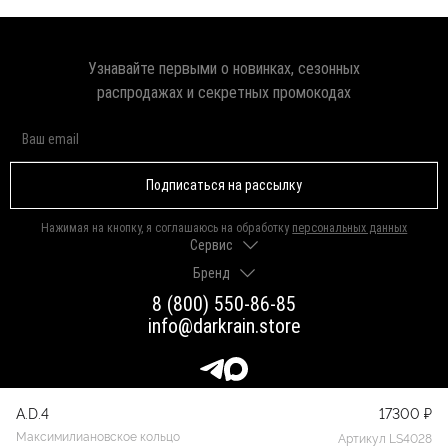
Узнавайте первыми о новинках, сезонных
распродажах и секретных промокодах
Подписаться на рассылку
Нажимая на кнопку, я соглашаюсь на обработку
персональных данных
Сервис
Бренд
Доставка и оплата
Гарантии и возврат
8 (800) 550-86-85
О нас
Как выбрать размер
info@darkrain.store
Программа лояльности
Уход за украшениями
Вакансии
Яндекс Пэй
Магазины
Долями
Оферта
A.D.4
17300 ₽
Присоединяйтесь к нашим сообществам
Максимилиановское кольцо
Артикул LS4028