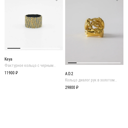
Keya
Фактурное кольцо c черным
родиевым покрытием
11900 ₽
A.D.2
Кольцо диалог рук в золотом
покрытии
29800 ₽