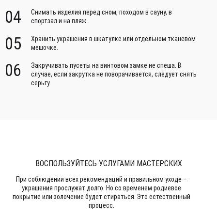
04
Снимать изделия перед сном, походом в сауну, в
спортзал и на пляж.
05
Хранить украшения в шкатулке или отдельном тканевом
мешочке.
06
Закручивать пусеты на винтовом замке не спеша. В
случае, если закрутка не поворачивается, следует снять
серьгу.
ВОСПОЛЬЗУЙТЕСЬ УСЛУГАМИ МАСТЕРСКИХ
При соблюдении всех рекомендаций и правильном уходе –
украшения прослужат долго. Но со временем родиевое
покрытие или золочение будет стираться. Это естественный
процесс.