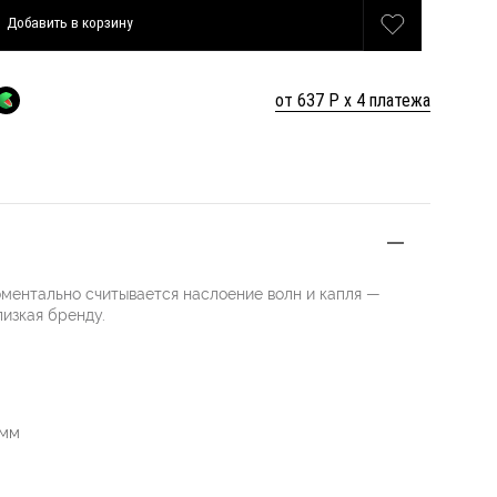
Добавить
в корзину
от 637 Р х 4 платежа
ментально считывается наслоение волн и капля —
лизкая бренду.
 мм