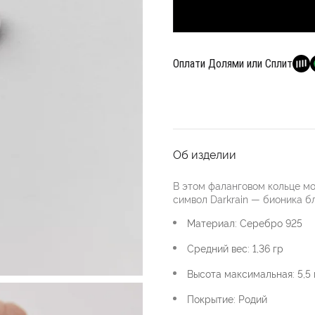
Оплати Долями или Сплит
Об изделии
В этом фаланговом кольце мо
символ Darkrain — бионика б
Материал: Серебро 925
Средний вес: 1,36 гр
Высота максимальная: 5,5
Покрытие: Родий