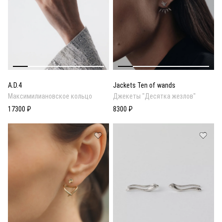
A.D.4
Jackets Ten of wands
Максимилиановское кольцо
Джекеты "Десятка жезлов"
17300 ₽
8300 ₽