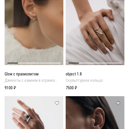
Glow с празиолитом
object 1.8
Джекеты с камнем в огранке
Скульптурное кольцо
кушон
9100 ₽
7500 ₽