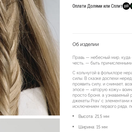
Оплати Долями или Сплит
Об изделии
Правь — небесный мир, куда
честь, — быть причисленными
С кольчугой в фольклоре не
силы. В сказке доспехи неред
проявить силу, и снимает, во
эпосе — «вторую кожу» воина
просто броня, а узнаваемый р
джекеты Prav’ с элементами к
исключением первого ряда, п
Высота: 21,5 мм
Ширина: 15 мм