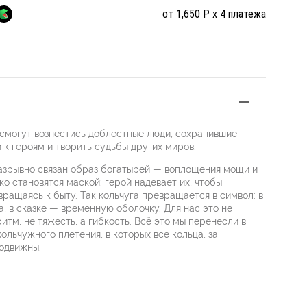
от 1,650 Р х 4 платежа
 смогут вознестись доблестные люди, сохранившие
 к героям и творить судьбы других миров.
разрывно связан образ богатырей — воплощения мощи и
ко становятся маской: герой надевает их, чтобы
звращаясь к быту. Так кольчуга превращается в символ: в
, в сказке — временную оболочку. Для нас это не
итм, не тяжесть, а гибкость. Всё это мы перенесли в
ольчужного плетения, в которых все кольца, за
одвижны.