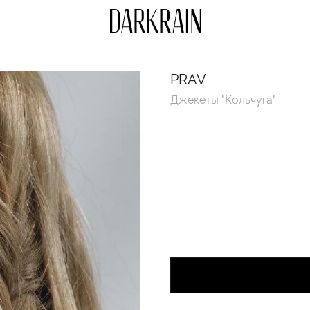
PRAV
Джекеты "Кольчуга"