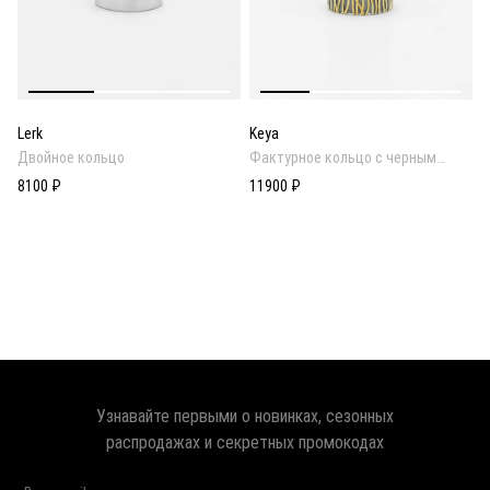
Lerk
Keya
Двойное кольцо
Фактурное кольцо c черным
родиевым покрытием
8100 ₽
11900 ₽
Узнавайте первыми о новинках, сезонных
распродажах и секретных промокодах