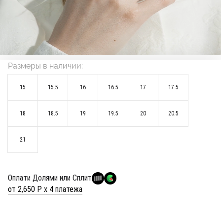
Размеры в наличии:
15
15.5
16
16.5
17
17.5
18
18.5
19
19.5
20
20.5
21
Оплати Долями или Сплит
от 2,650 Р х 4 платежа