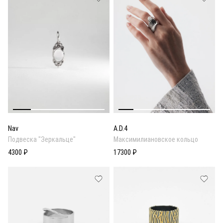
Nav
A.D.4
Подвеска "Зеркальце"
Максимилиановское кольцо
4300 ₽
17300 ₽