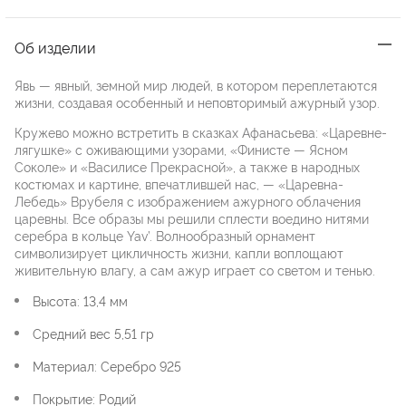
Об изделии
Явь — явный, земной мир людей, в котором переплетаются
жизни, создавая особенный и неповторимый ажурный узор.
Кружево можно встретить в сказках Афанасьева: «Царевне-
лягушке» с оживающими узорами, «Финисте — Ясном
Соколе» и «Василисе Прекрасной», а также в народных
костюмах и картине, впечатлившей нас, — «Царевна-
Лебедь» Врубеля с изображением ажурного облачения
царевны. Все образы мы решили сплести воедино нитями
серебра в кольце Yav’. Волнообразный орнамент
символизирует цикличность жизни, капли воплощают
живительную влагу, а сам ажур играет со светом и тенью.
Высота: 13,4 мм
Средний вес 5,51 гр
Материал: Серебро 925
Покрытие: Родий