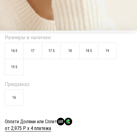
Размеры в наличии:
16.5
17
17.5
18
18.5
19
19.5
Предзаказ:
16
Оплати Долями или Сплит
от 2,975 Р х 4 платежа