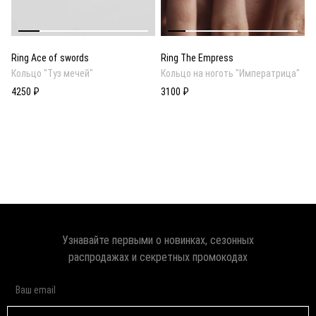
Ring Ace of swords
Ring The Empress
Кольцо "Туз мечей"
Кольцо на ноготь "Императрица"
4250 ₽
3100 ₽
Узнавайте первыми о новинках, сезонных
распродажах и секретных промокодах