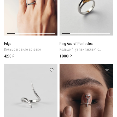
Edge
Ring Ace of Pentacles
Кольцо в стиле ар-деко
Кольцо “Туз пентаклей” с
подвижной деталью — монетой и
4200 ₽
13000 ₽
вставкой из цитрина на
внутренней стороне