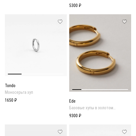
5300 ₽
Tondo
Моносерьга хуп
1650 ₽
Ede
Базовые хупы в золотом
покрытии
9300 ₽