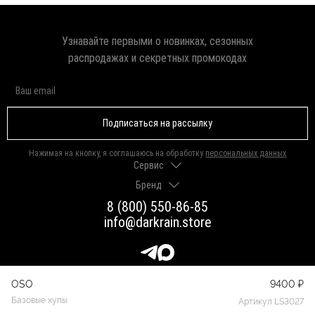
Узнавайте первыми о новинках, сезонных
распродажах и секретных промокодах
Подписаться на рассылку
Нажимая на кнопку, я соглашаюсь на обработку
персональных данных
Сервис
Бренд
Доставка и оплата
Гарантии и возврат
8 (800) 550-86-85
О нас
Как выбрать размер
info@darkrain.store
Программа лояльности
Уход за украшениями
Вакансии
Яндекс Пэй
Магазины
Долями
Оферта
OSO
9400 ₽
Присоединяйтесь к нашим сообществам
Базовые хупы
Артикул LS3027
Вконтакте
Telegram
Max