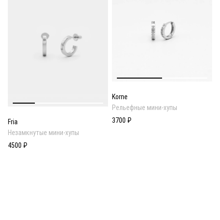
Korne
Рельефные мини-хупы
3700 ₽
Fria
Незамкнутые мини-хупы
4500 ₽