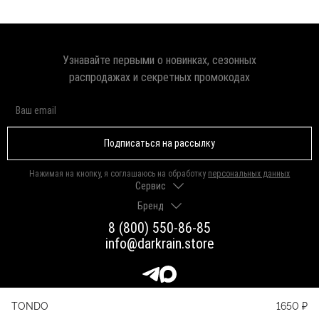
Узнавайте первыми о новинках, сезонных
распродажах и секретных промокодах
Подписаться на рассылку
Нажимая на кнопку, я соглашаюсь на обработку
персональных данных
Сервис
Бренд
Доставка и оплата
Гарантии и возврат
8 (800) 550-86-85
О нас
Как выбрать размер
info@darkrain.store
Программа лояльности
Уход за украшениями
Вакансии
Яндекс Пэй
Магазины
Долями
Оферта
TONDO
1650 ₽
Присоединяйтесь к нашим сообществам