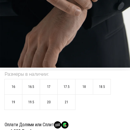
Размеры в наличии:
16
16.5
17
17.5
18
18.5
19
19.5
20
21
Оплати Долями или Сплит