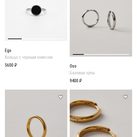
Ego
Кольцо с черным ониксом
5600 ₽
Oso
Базовые хупы
9400 ₽