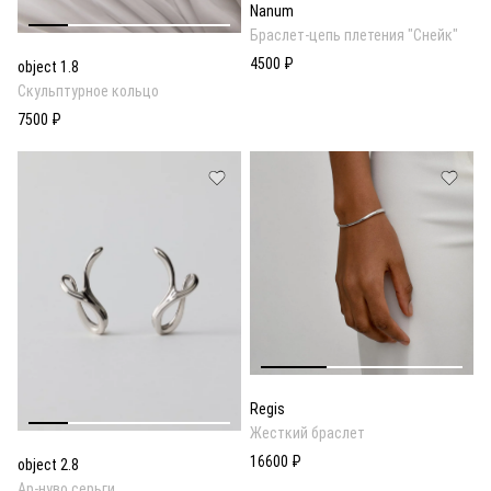
Nanum
Браслет-цепь плетения "Снейк"
4500 ₽
object 1.8
Скульптурное кольцо
7500 ₽
Regis
Жесткий браслет
16600 ₽
object 2.8
Ар-нуво серьги