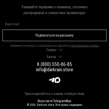
Узнавайте первыми о новинках, сезонных
распродажах и секретных промокодах
Подписаться на рассылку
Нажимая на кнопку, я соглашаюсь на обработку
персональных данных
Сервис
Бренд
Доставка и оплата
Гарантии и возврат
8 (800) 550-86-85
О нас
Как выбрать размер
info@darkrain.store
Программа лояльности
Уход за украшениями
Вакансии
Яндекс Пэй
Магазины
Долями
Оферта
Присоединяйтесь к нашим сообществам
Вконтакте
Telegram
Max
© 2026. Darkrain.store. Все права защищены