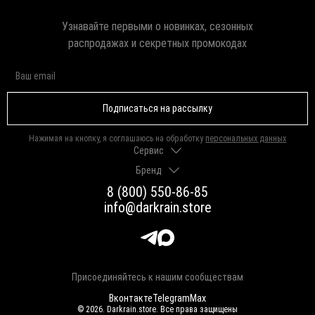
Узнавайте первыми о новинках, сезонных
распродажах и секретных промокодах
Подписаться на рассылку
Нажимая на кнопку, я соглашаюсь на обработку
персональных данных
Сервис
Бренд
Доставка и оплата
Гарантии и возврат
8 (800) 550-86-85
О нас
Как выбрать размер
info@darkrain.store
Программа лояльности
Уход за украшениями
Вакансии
Яндекс Пэй
Магазины
Долями
Оферта
Присоединяйтесь к нашим сообществам
Вконтакте
Telegram
Max
© 2026. Darkrain.store. Все права защищены