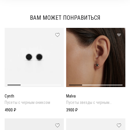
ВАМ МОЖЕТ ПОНРАВИТЬСЯ
Cynth
Malva
Пусеты с черным ониксом
Пусеты звезды с черным
фианитом
4900 ₽
3900 ₽