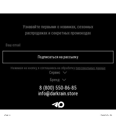
Узнавайте первыми о новинках, сезонных
распродажах и секретных промокодах
Подписаться на рассылку
Нажимая на кнопку, я соглашаюсь на обработку
персональных данных
Сервис
Бренд
Доставка и оплата
Гарантии и возврат
8 (800) 550-86-85
О нас
Как выбрать размер
info@darkrain.store
Программа лояльности
Уход за украшениями
Вакансии
Яндекс Пэй
Магазины
Долями
Оферта
QIU
2150 ₽