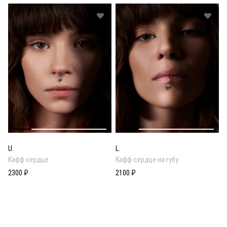
U.
L.
Кафф-сердце
Кафф-сердце на губу
2300 ₽
2100 ₽