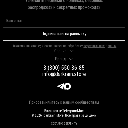
Узнавайте первыми о новинках, сезонных
распродажах и секретных промокодах
Подписаться на рассылку
Нажимая на кнопку, я соглашаюсь на обработку
персональных данных
Сервис
Бренд
Доставка и оплата
Гарантии и возврат
8 (800) 550-86-85
О нас
Как выбрать размер
info@darkrain.store
Программа лояльности
Уход за украшениями
Вакансии
Яндекс Пэй
Магазины
Долями
Оферта
Присоединяйтесь к нашим сообществам
Вконтакте
Telegram
Max
© 2026. Darkrain.store. Все права защищены
СДЕЛАНО В SERENITY