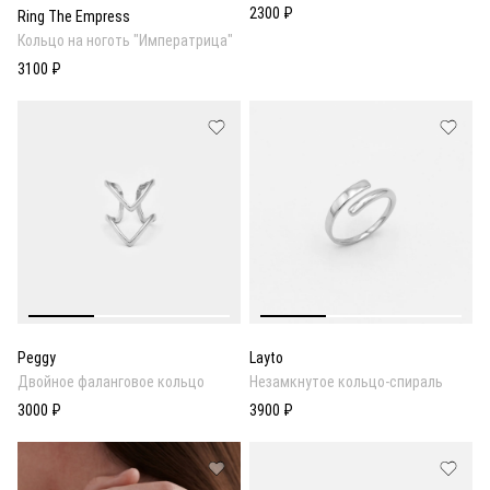
2300 ₽
Ring The Empress
Кольцо на ноготь "Императрица"
3100 ₽
Peggy
Layto
Двойное фаланговое кольцо
Незамкнутое кольцо-спираль
3000 ₽
3900 ₽