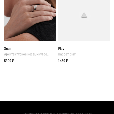
Scali
Play
Архитектурное незамкнутое
Лабрет play
кольцо
5900 ₽
1450 ₽