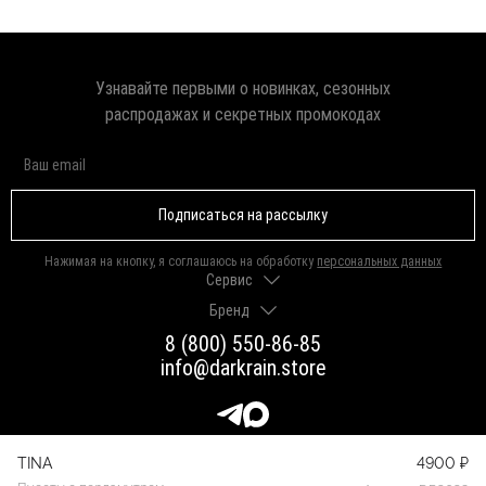
Узнавайте первыми о новинках, сезонных
распродажах и секретных промокодах
Подписаться на рассылку
Нажимая на кнопку, я соглашаюсь на обработку
персональных данных
Сервис
Бренд
Доставка и оплата
Гарантии и возврат
8 (800) 550-86-85
О нас
Как выбрать размер
info@darkrain.store
Программа лояльности
Уход за украшениями
Вакансии
Яндекс Пэй
Магазины
Долями
Оферта
TINA
4900 ₽
Присоединяйтесь к нашим сообществам