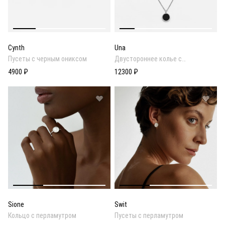
Cynth
Una
Пусеты с черным ониксом
Двустороннее колье с
перламутром и ониксом
4900 ₽
12300 ₽
Sione
Swit
Кольцо с перламутром
Пусеты с перламутром