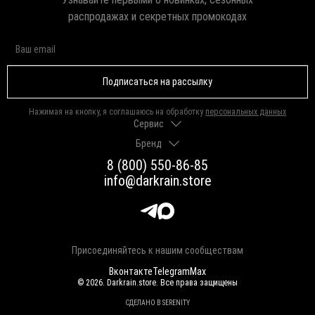
распродажах и секретных промокодах
Подписаться на рассылку
Нажимая на кнопку, я соглашаюсь на обработку
персональных данных
Сервис
Бренд
Доставка и оплата
Гарантии и возврат
8 (800) 550-86-85
О нас
Как выбрать размер
info@darkrain.store
Программа лояльности
Уход за украшениями
Вакансии
Яндекс Пэй
Магазины
Долями
Оферта
Присоединяйтесь к нашим сообществам
Вконтакте
Telegram
Max
© 2026. Darkrain.store. Все права защищены
СДЕЛАНО В SERENITY