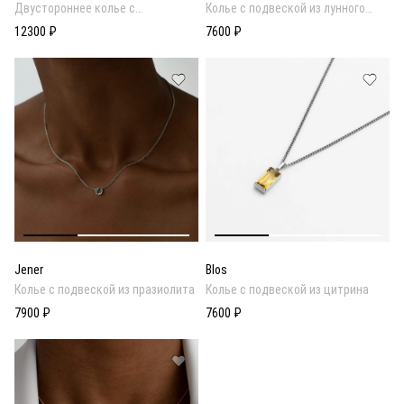
Двустороннее колье с
Колье с подвеской из лунного
перламутром и ониксом
камня
12300 ₽
7600 ₽
Jener
Blos
Колье с подвеской из празиолита
Колье с подвеской из цитрина
7900 ₽
7600 ₽