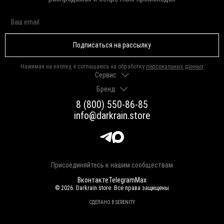
Подписаться на рассылку
Нажимая на кнопку, я соглашаюсь на обработку
персональных данных
Сервис
Бренд
Доставка и оплата
Гарантии и возврат
8 (800) 550-86-85
О нас
Как выбрать размер
info@darkrain.store
Программа лояльности
Уход за украшениями
Вакансии
Яндекс Пэй
Магазины
Долями
Оферта
Присоединяйтесь к нашим сообществам
Вконтакте
Telegram
Max
© 2026. Darkrain.store. Все права защищены
СДЕЛАНО В SERENITY