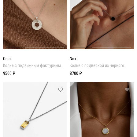
Onia
Nox
Колье с подвижным фактурным
Колье с подвеской из черного
диском
оникса
9500 ₽
8700 ₽