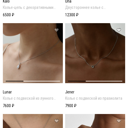
Kalo
Una
Колье-цепь с декоративными
Двустороннее колье с
подвесками
перламутром и ониксом
6500 ₽
12300 ₽
Lunar
Jener
Колье с подвеской из лунного
Колье с подвеской из празиолита
камня
7600 ₽
7900 ₽