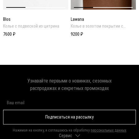
Blos
Lawana
Колье с подвеской из цитрина
Колье в золотом покрытии с
подвеской из перламутра
7600 ₽
9200 ₽
Узнавайте первыми о новинках, сезонных
распродажах и секретных промокодах
Подписаться на рассылку
Нажимая на кнопку, я соглашаюсь на обработку
персональных данных
Сервис