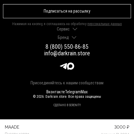
Подписаться на рассылку
Нажимая на кнопку, я соглашаюсь на обработку
персональных данных
Сервис
Бренд
Доставка и оплата
Гарантии и возврат
8 (800) 550-86-85
О нас
Как выбрать размер
info@darkrain.store
Программа лояльности
Уход за украшениями
Вакансии
Яндекс Пэй
Магазины
Долями
Оферта
Присоединяйтесь к нашим сообществам
Вконтакте
Telegram
Max
© 2026. Darkrain.store. Все права защищены
СДЕЛАНО В SERENITY
MAADE
3000 ₽
Пусеты капли