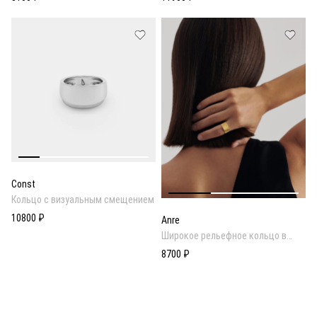
Const
Кольцо с визуальным смещением
10800 ₽
Anre
Широкое рельефное кольцо в
золотом покрытии
8700 ₽