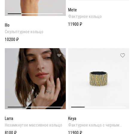
Mete
Фактурное кольцо
11900 ₽
Illo
Скульптурное кольцо
10200 ₽
Larra
Keya
Незамкнутое массивное кольцо
Фактурное кольцо c черным
родиевым покрытием
8100 ₽
11900 ₽