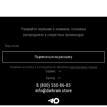
Узнавайте первыми о новинках, сезонных
распродажах и секретных промокодах
Подписаться на рассылку
Нажимая на кнопку, я соглашаюсь на обработку
персональных данных
Сервис
Бренд
Доставка и оплата
Гарантии и возврат
8 (800) 550-86-85
О нас
Как выбрать размер
info@darkrain.store
Программа лояльности
Уход за украшениями
Вакансии
Яндекс Пэй
Магазины
Долями