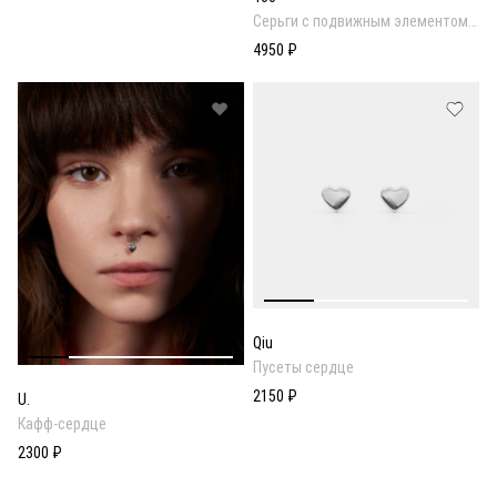
Серьги с подвижным элементом
сердцем
4950 ₽
Qiu
Пусеты сердце
2150 ₽
U.
Кафф-сердце
2300 ₽