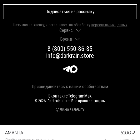
Подписаться на рассылку
Нажимая на кнопку, я соглашаюсь на обработку
персональных данных
Сервис
Бренд
Доставка и оплата
Гарантии и возврат
8 (800) 550-86-85
О нас
Как выбрать размер
info@darkrain.store
Программа лояльности
Уход за украшениями
Вакансии
Яндекс Пэй
Магазины
Долями
Оферта
Присоединяйтесь к нашим сообществам
Вконтакте
Telegram
Max
© 2026. Darkrain.store. Все права защищены
СДЕЛАНО В SERENITY
AMANTA
5100 ₽
Двойные незамкнутые хупы