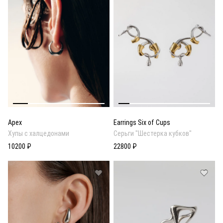
Apex
Earrings Six of Cups
Хупы с халцедонами
Серьги "Шестерка кубков"
10200 ₽
22800 ₽