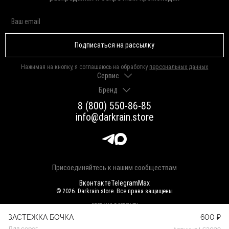
Подписаться на рассылку
Нажимая на кнопку, я соглашаюсь на обработку
персональных данных
Сервис
Бренд
Доставка и оплата
Гарантии и возврат
8 (800) 550-86-85
О нас
Как выбрать размер
info@darkrain.store
Программа лояльности
Уход за украшениями
Вакансии
Яндекс Пэй
Магазины
Долями
Оферта
Присоединяйтесь к нашим сообществам
Вконтакте
Telegram
Max
© 2026. Darkrain.store. Все права защищены
СДЕЛАНО В SERENITY
ЗАСТЕЖКА БОЧКА
600 ₽
Для серег