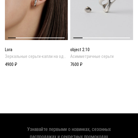
Lora
object 2.10
Зеркальные серьги-капли на одно
Асимметричные серьги
ухо
4900 ₽
7600 ₽
Узнавайте первыми о новинках, сезонных
распродажах и секретных промокодах