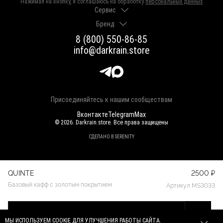
Нажимая на кнопку, я соглашаюсь на обработку
персональных данных
Сервис
Бренд
Доставка и оплата
Гарантии и возврат
8 (800) 550-86-85
О нас
Как выбрать размер
info@darkrain.store
Программа лояльности
Уход за украшениями
Вакансии
Яндекс Пэй
Магазины
Долями
Оферта
Присоединяйтесь к нашим сообществам
Вконтакте
Telegram
Max
© 2026. Darkrain.store. Все права защищены
СДЕЛАНО В SERENITY
QUINTE
2500 ₽
Базовый кафф с золотым покрытием
Артикул MS3033
Добавить
в корзину
МЫ ИСПОЛЬЗУЕМ COOKIE ДЛЯ УЛУЧШЕНИЯ РАБОТЫ САЙТА.