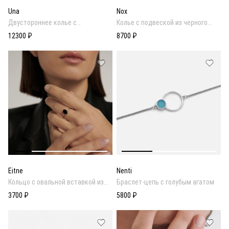
Una
Nox
Двустороннее колье с
Колье с подвеской из черного
перламутром и ониксом
оникса
12300 ₽
8700 ₽
Eitne
Nenti
Кольцо с овальной вставкой из
Браслет-цепь с голубым агатом
черного оникса
3700 ₽
5800 ₽