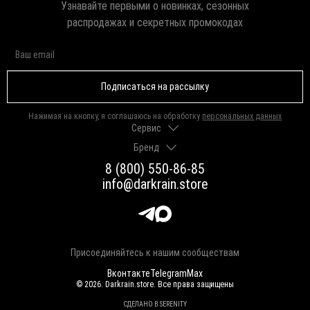
Узнавайте первыми о новинках, сезонных
распродажах и секретных промокодах
Подписаться на рассылку
Нажимая на кнопку, я соглашаюсь на обработку
персональных данных
Сервис
Бренд
Доставка и оплата
Гарантии и возврат
8 (800) 550-86-85
О нас
Как выбрать размер
info@darkrain.store
Программа лояльности
Уход за украшениями
Вакансии
Яндекс Пэй
Магазины
Долями
Оферта
Присоединяйтесь к нашим сообществам
Вконтакте
Telegram
Max
© 2026. Darkrain.store. Все права защищены
СДЕЛАНО В SERENITY