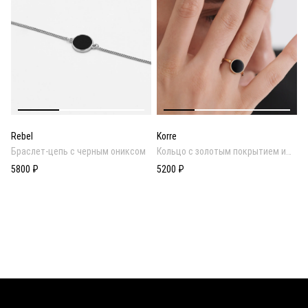
Rebel
Korre
Браслет-цепь с черным ониксом
Кольцо с золотым покрытием и
вставкой из черного оникса
5800 ₽
5200 ₽