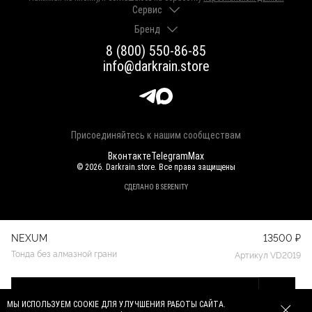
Сервис
Бренд
Доставка и оплата
Гарантии и возврат
8 (800) 550-86-85
О нас
Как выбрать размер
info@darkrain.store
Программа лояльности
Уход за украшениями
Вакансии
Яндекс Пэй
Магазины
Долями
Оферта
Присоединяйтесь к нашим сообществам
Вконтакте
Telegram
Max
© 2026. Darkrain.store. Все права защищены
СДЕЛАНО В SERENITY
NEXUM
13500 ₽
Тонда без алмазной грани
Артикул VD2019
Добавить
в корзину
МЫ ИСПОЛЬЗУЕМ COOKIE ДЛЯ УЛУЧШЕНИЯ РАБОТЫ САЙТА.