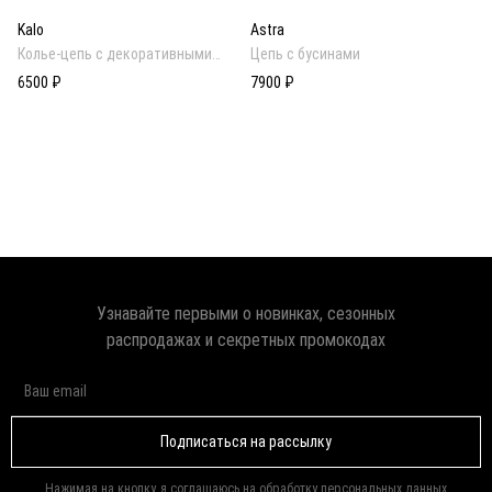
Kalo
Astra
Колье-цепь с декоративными
Цепь с бусинами
подвесками
6500 ₽
7900 ₽
Узнавайте первыми о новинках, сезонных
распродажах и секретных промокодах
Подписаться на рассылку
Нажимая на кнопку, я соглашаюсь на обработку
персональных данных