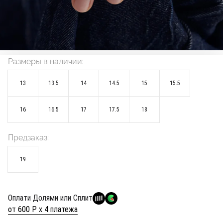
Размеры в наличии:
13
13.5
14
14.5
15
15.5
16
16.5
17
17.5
18
Предзаказ:
19
Оплати Долями или Сплит
от 600 Р х 4 платежа