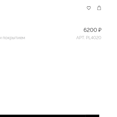
6200 ₽
ым покрытием
АРТ. PL4020