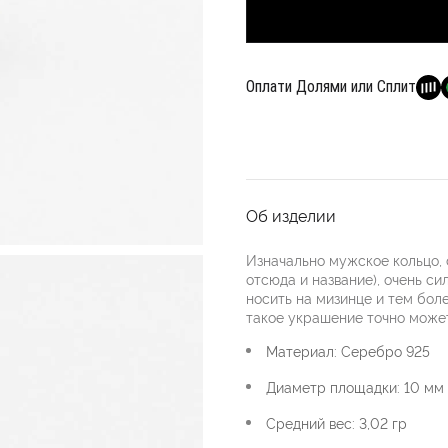
Оплати Долями или Сплит
Об изделии
Изначально мужское кольцо, с
отсюда и название), очень с
носить на мизинце и тем боле
такое украшение точно может
Материал: Серебро 925
Диаметр площадки: 10 мм
Средний вес: 3,02 гр