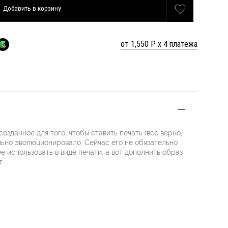
Добавить
в корзину
от 1,550 Р х 4 платежа
озданное для того, чтобы ставить печать (всё верно,
ильно эволюционировало. Сейчас его не обязательно
е использовать в виде печати, а вот дополнить образ
.