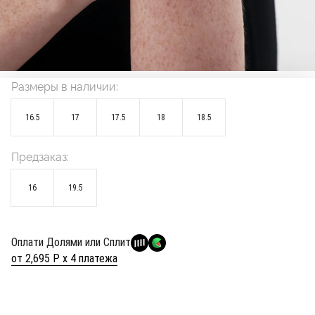
Размеры в наличии:
16.5
17
17.5
18
18.5
Предзаказ:
16
19.5
Оплати Долями или Сплит
от 2,695 Р х 4 платежа