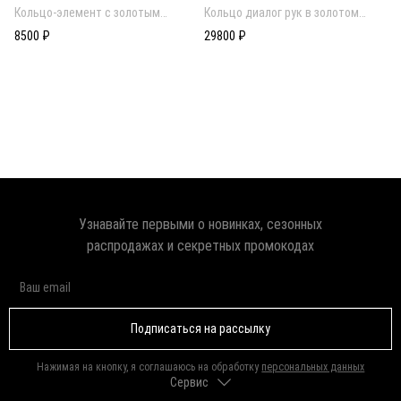
Кольцо-элемент с золотым
Кольцо диалог рук в золотом
покрытием
покрытии
8500 ₽
29800 ₽
Узнавайте первыми о новинках, сезонных
распродажах и секретных промокодах
Подписаться на рассылку
Нажимая на кнопку, я соглашаюсь на обработку
персональных данных
Сервис