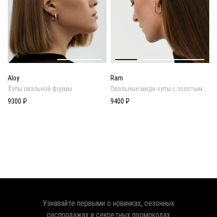
Aloy
Ram
Хупы овальной формы
Овальные миди-хупы с золотым
покрытием
9300 ₽
9400 ₽
Узнавайте первыми о новинках, сезонных
распродажах и секретных промокодах