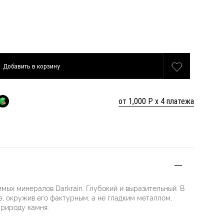
Добавить
в корзину
от 1,000 Р х 4 платежа
мых минералов Darkrain. Глубокий и выразительный. В
, окружив его фактурным, а не гладким металлом,
рироду камня.