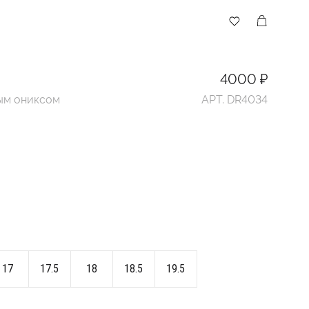
4000 ₽
ым ониксом
АРТ. DR4034
17
17.5
18
18.5
19.5