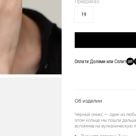
Предзаказ:
19
Оплати Долями или Сплит
Об изделии
Чёрный оникс — один из люби
этом кольце мы пошли дальше
вспомнив на вулканическую п
Диаметр вставки: 7 мм