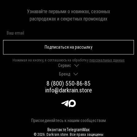
Узнавайте первыми о новинках, сезонных
распродажах и секретных промокодах
Подписаться на рассылку
Нажимая на кнопку, я соглашаюсь на обработку
персональных данных
Сервис
Бренд
Доставка и оплата
Гарантии и возврат
8 (800) 550-86-85
О нас
Как выбрать размер
info@darkrain.store
Программа лояльности
Уход за украшениями
Вакансии
Яндекс Пэй
Магазины
Долями
Оферта
Присоединяйтесь к нашим сообществам
Вконтакте
Telegram
Max
© 2026. Darkrain.store. Все права защищены