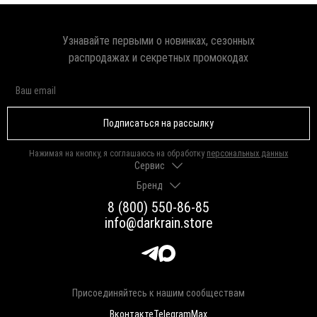
Узнавайте первыми о новинках, сезонных
распродажах и секретных промокодах
Подписаться на рассылку
Нажимая на кнопку, я соглашаюсь на обработку
персональных данных
Сервис
Бренд
Доставка и оплата
Гарантии и возврат
8 (800) 550-86-85
О нас
Как выбрать размер
info@darkrain.store
Программа лояльности
Уход за украшениями
Вакансии
Яндекс Пэй
Магазины
Долями
Оферта
Присоединяйтесь к нашим сообществам
Вконтакте
Telegram
Max