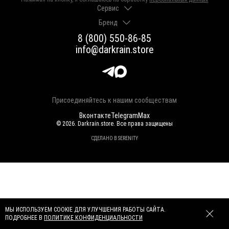
Сервис
Бренд
Доставка и оплата
Гарантии и возврат
8 (800) 550-86-85
О нас
Как выбрать размер
info@darkrain.store
Программа лояльности
Уход за украшениями
Вакансии
Яндекс Пэй
Магазины
Долями
Оферта
Присоединяйтесь к нашим сообществам
Вконтакте
Telegram
Max
© 2026. Darkrain.store. Все права защищены
СДЕЛАНО В SERENITY
МЫ ИСПОЛЬЗУЕМ COOKIE ДЛЯ УЛУЧШЕНИЯ РАБОТЫ САЙТА.
ПОДРОБНЕЕ В
ПОЛИТИКЕ КОНФИДЕНЦИАЛЬНОСТИ