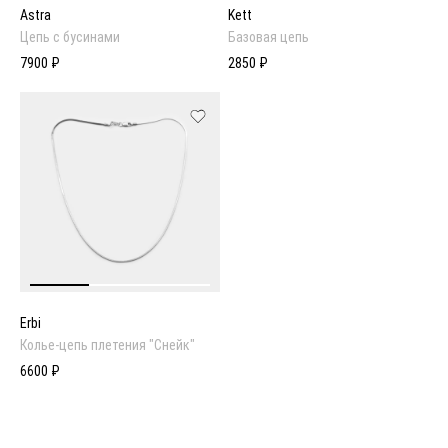
Astra
Kett
Цепь с бусинами
Базовая цепь
7900 ₽
2850 ₽
Erbi
Колье-цепь плетения "Снейк"
6600 ₽