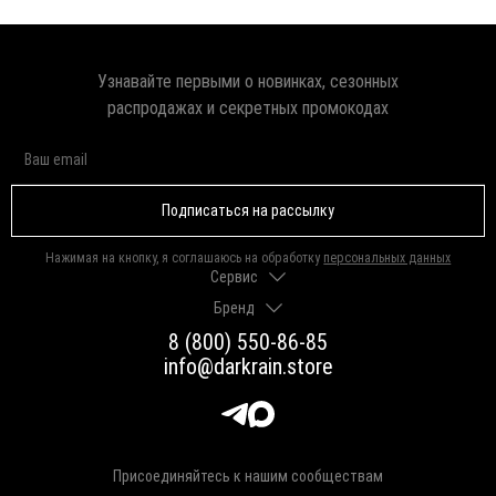
Узнавайте первыми о новинках, сезонных
распродажах и секретных промокодах
Подписаться на рассылку
Нажимая на кнопку, я соглашаюсь на обработку
персональных данных
Сервис
Бренд
Доставка и оплата
Гарантии и возврат
8 (800) 550-86-85
О нас
Как выбрать размер
info@darkrain.store
Программа лояльности
Уход за украшениями
Вакансии
Яндекс Пэй
Магазины
Долями
Оферта
Присоединяйтесь к нашим сообществам