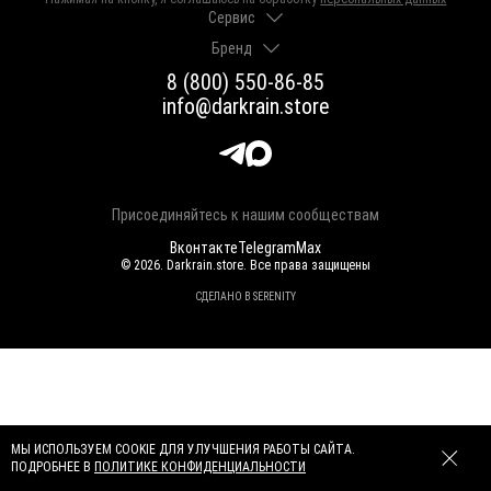
Сервис
Бренд
Доставка и оплата
Гарантии и возврат
8 (800) 550-86-85
О нас
Как выбрать размер
info@darkrain.store
Программа лояльности
Уход за украшениями
Вакансии
Яндекс Пэй
Магазины
Долями
Оферта
Присоединяйтесь к нашим сообществам
Вконтакте
Telegram
Max
© 2026. Darkrain.store. Все права защищены
СДЕЛАНО В SERENITY
МЫ ИСПОЛЬЗУЕМ COOKIE ДЛЯ УЛУЧШЕНИЯ РАБОТЫ САЙТА.
ПОДРОБНЕЕ В
ПОЛИТИКЕ КОНФИДЕНЦИАЛЬНОСТИ