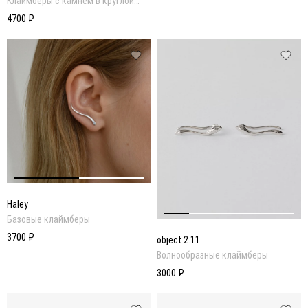
Клаймберы с камнем в круглой
огранке в золотом покрытии
4700 ₽
Haley
Базовые клаймберы
3700 ₽
object 2.11
Волнообразные клаймберы
3000 ₽