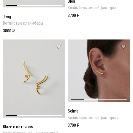
Olea
Клаймберы мятой фактуры
3700 ₽
Twig
Ветвистые клаймберы
3800 ₽
Selma
Клаймберы мятой фактуры с
золотым покрытием
3700 ₽
Blaze с цитрином