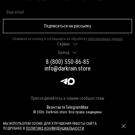
Подписаться на рассылку
Нажимая на кнопку, я соглашаюсь на обработку
персональных данных
Сервис
Бренд
Доставка и оплата
Гарантии и возврат
8 (800) 550-86-85
О нас
Как выбрать размер
info@darkrain.store
Программа лояльности
Уход за украшениями
Вакансии
Яндекс Пэй
Магазины
Долями
Оферта
Присоединяйтесь к нашим сообществам
Вконтакте
Telegram
Max
© 2026. Darkrain.store. Все права защищены
СДЕЛАНО В SERENITY
МЫ ИСПОЛЬЗУЕМ COOKIE ДЛЯ УЛУЧШЕНИЯ РАБОТЫ САЙТА.
ПОДРОБНЕЕ В
ПОЛИТИКЕ КОНФИДЕНЦИАЛЬНОСТИ