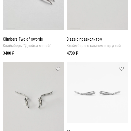
Climbers Two of swords
Blaze с празиолитом
Клаймберы "Двойка мечей"
Клаймберы с камнем в круглой
огранке
3400 ₽
4700 ₽