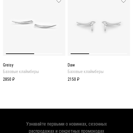
Greisy
Daw
Базовые клаймберы
Базовые клаймберы
2850 ₽
2150 ₽
Узнавайте первыми о новинках, сезонных
распродажах и секретных промокодах